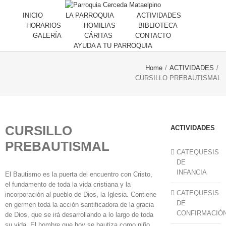
INICIO
LA PARROQUIA
ACTIVIDADES
HORARIOS
HOMILIAS
BIBLIOTECA
GALERÍA
CÁRITAS
CONTACTO
AYUDA A TU PARROQUIA
Home
/
ACTIVIDADES
/
CURSILLO PREBAUTISMAL
CURSILLO
ACTIVIDADES
PREBAUTISMAL
CATEQUESIS
DE
INFANCIA
El Bautismo es la puerta del encuentro con Cristo,
el fundamento de toda la vida cristiana y la
CATEQUESIS
incorporación al pueblo de Dios, la Iglesia. Contiene
DE
en germen toda la acción santificadora de la gracia
CONFIRMACIÓ
de Dios, que se irá desarrollando a lo largo de toda
su vida. El hombre que hoy se bautiza como niño,