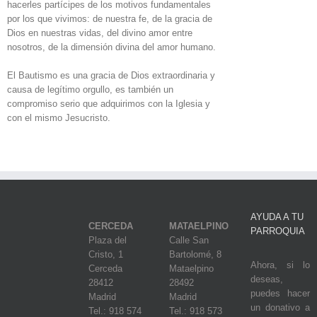
hacerles partícipes de los motivos fundamentales
por los que vivimos: de nuestra fe, de la gracia de
Dios en nuestras vidas, del divino amor entre
nosotros, de la dimensión divina del amor humano.
El Bautismo es una gracia de Dios extraordinaria y
causa de legítimo orgullo, es también un
compromiso serio que adquirimos con la Iglesia y
con el mismo Jesucristo.
AYUDA A TU
CERCEDA
MATAELPINO
PARROQUIA
Plaza del
Calle San
Cristo, 1
Bartolomé, 8
Ahora, si lo
Cerceda
Mataelpino
deseas,
28412
28492
puedes hacer
Madrid
Madrid
un donativo a
Tel.: 918 574
Tel.: 918 573